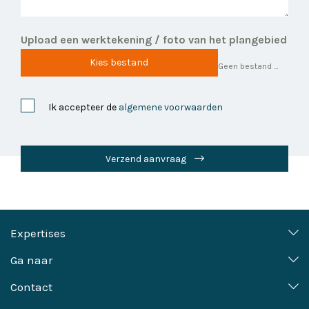
Upload een werktekening / foto van het plangebied
Kies bestand
Geen bestand gekozen
Ik accepteer de
algemene voorwaarden
Verzend aanvraag
Expertises
Erfgoed en ruimtelijk advies
Projectmanagement
Ga naar
Erfgoedbeleid
Specialistische diensten
Over Vestigia
Referenties
Contact
Maritieme archeologie
Opsporing, onderzoek en
Werken bij Vestigia
Algemene Voorwaarden
Onderzoek en publicatie
documentatie