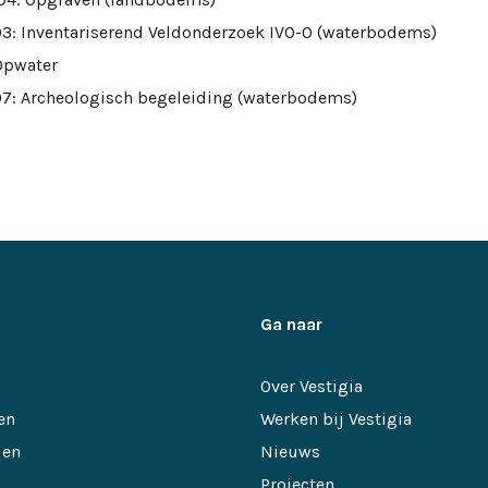
103: Inventariserend Veldonderzoek IVO-O (waterbodems)
Opwater
107: Archeologisch begeleiding (waterbodems)
Ga naar
Over Vestigia
en
Werken bij Vestigia
 en
Nieuws
Projecten