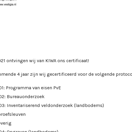
021 ontvingen wij van KIWA ons certificaat!
mende 4 jaar zijn wij gecertificeerd voor de volgende protoco
001: Programma van eisen PvE
002: Bureauonderzoek
003: Inventariserend veldonderzoek (landbodems)
proefsleuven
overig
004: Opgraven (landbodems)