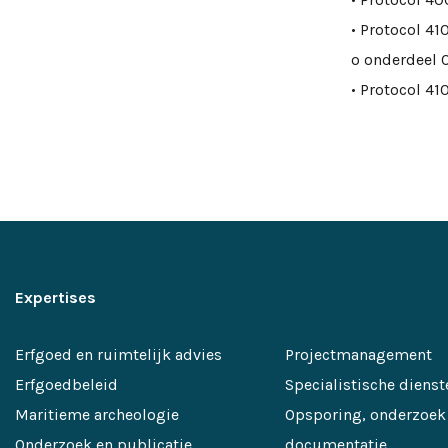
• Protocol 4
o onderdeel 
• Protocol 4
Expertises
Erfgoed en ruimtelijk advies
Projectmanagement
Erfgoedbeleid
Specialistische dienst
Maritieme archeologie
Opsporing, onderzoek
Onderzoek en publicatie
documentatie