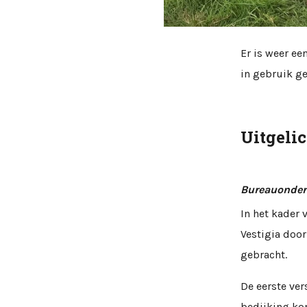
Er is weer ee
in gebruik g
Uitgeli
Bureauonder
In het kader 
Vestigia doo
gebracht.
De eerste ver
bedijking ko