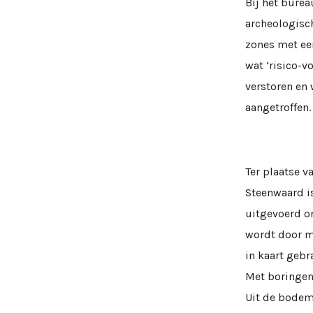
Bij het bure
archeologisc
zones met ee
wat ‘risico-
verstoren en 
aangetroffen.
Ter plaatse v
Steenwaard i
uitgevoerd on
wordt door m
in kaart gebr
Met boringen
Uit de bodem