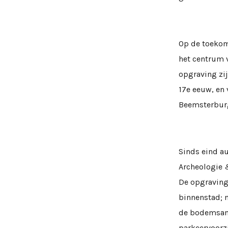
Op de toekom
het centrum 
opgraving zi
17e eeuw, en 
Beemsterburg
Sinds eind a
Archeologie 
De opgraving
binnenstad; 
de bodemsan
parkeervoorzi