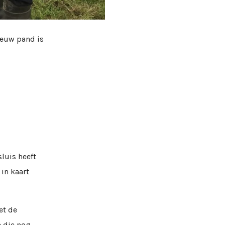
ieuw pand is
luis heeft
in kaart
et de
e die nog