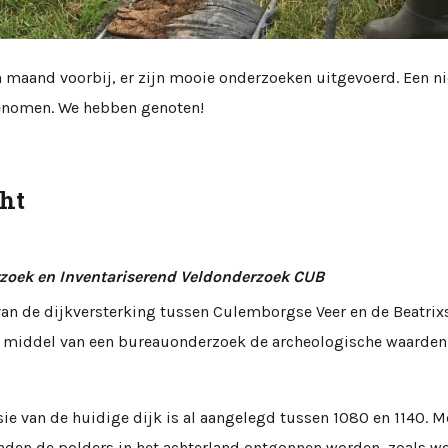
n maand voorbij, er zijn mooie onderzoeken uitgevoerd. Een n
enomen. We hebben genoten!
cht
zoek en Inventariserend Veldonderzoek CUB
van de dijkversterking tussen Culemborgse Veer en de Beatrixs
r middel van een bureauonderzoek de archeologische waarden 
sie van de huidige dijk is al aangelegd tussen 1080 en 1140. M
nden de polders in het achterland ontgonnen worden, zoals w