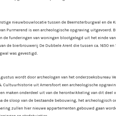
stige nieuwbouwlocatie tussen de Beemsterburgwal en de Ka
van Purmerend is een archeologische opgraving uitgevoerd. Bi
jn de funderingen van woningen blootgelegd uit het einde van
van de bierbrouwerij De Dubbele Arent die tussen ca. 1650 en
wal was gevestigd.
ugustus wordt door archeologen van het onderzoeksbureau Ve
& Cultuurhistorie uit Amersfoort een archeologische opgravin
en maken onderdeel uit van de herontwikkeling van dit deel 
na de sloop van de bestaande bebouwing, het archeologisch o
ering zullen hier nieuwe appartementen gebouwd gaan word
eningen en stadstuintjes.