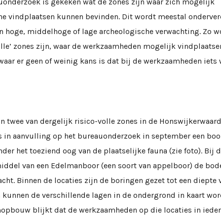
auonderzoek is gekeken wat de zones zijn waar zich mogelijk
he vindplaatsen kunnen bevinden. Dit wordt meestal onderver
n hoge, middelhoge of lage archeologische verwachting. Zo 
volle’ zones zijn, waar de werkzaamheden mogelijk vindplaats
waar er geen of weinig kans is dat bij de werkzaamheden iets
an twee van dergelijk risico-volle zones in de Honswijkerwaard
s in aanvulling op het bureauonderzoek in september een bo
der het toeziend oog van de plaatselijke fauna (zie foto). Bij 
iddel van een Edelmanboor (een soort van appelboor) de b
acht. Binnen de locaties zijn de boringen gezet tot een diepte 
 kunnen de verschillende lagen in de ondergrond in kaart wor
opbouw blijkt dat de werkzaamheden op die locaties in ieder