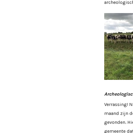
archeologisch
Archeologisc
Verrassing! 
maand zijn d
gevonden. Hie
gemeente dat