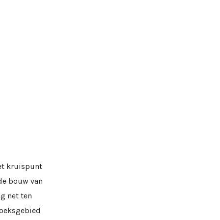
et kruispunt
 de bouw van
ag net ten
rzoeksgebied