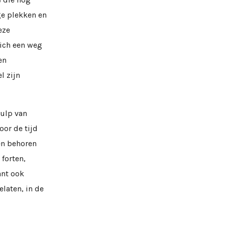
ge plekken en
eze
zich een weg
en
l zijn
hulp van
oor de tijd
en behoren
forten,
ant ook
laten, in de