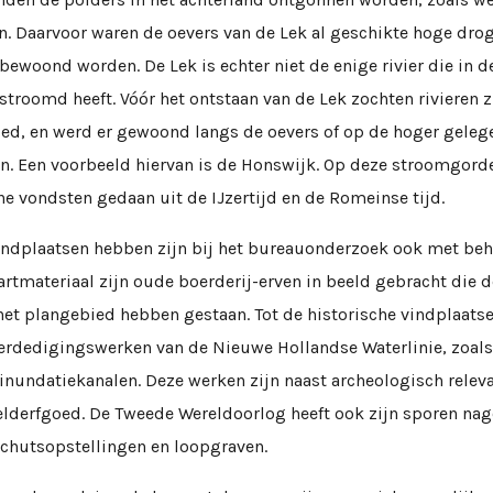
n. Daarvoor waren de oevers van de Lek al geschikte hoge dro
ewoond worden. De Lek is echter niet de enige rivier die in d
troomd heeft. Vóór het ontstaan van de Lek zochten rivieren 
ied, en werd er gewoond langs de oevers of op de hoger geleg
. Een voorbeeld hiervan is de Honswijk. Op deze stroomgorde
e vondsten gedaan uit de IJzertijd en de Romeinse tijd.
indplaatsen hebben zijn bij het bureauonderzoek ook met be
artmateriaal zijn oude boerderij-erven in beeld gebracht die d
het plangebied hebben gestaan. Tot de historische vindplaats
erdedigingswerken van de Nieuwe Hollandse Waterlinie, zoals 
 inundatiekanalen. Deze werken zijn naast archeologisch relev
derfgoed. De Tweede Wereldoorlog heeft ook zijn sporen nage
chutsopstellingen en loopgraven.