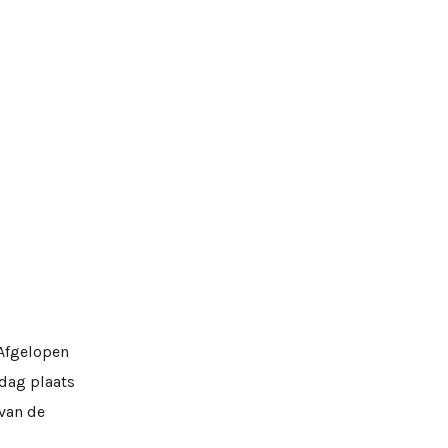
 Afgelopen
 dag plaats
 van de