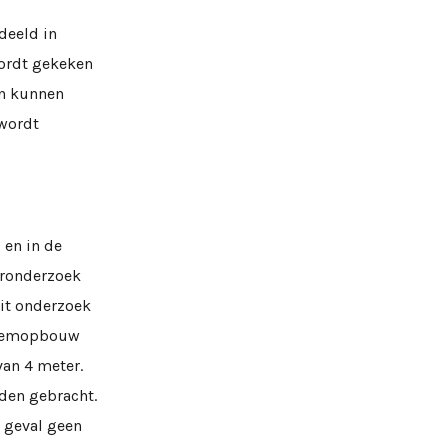
deeld in
wordt gekeken
en kunnen
 wordt
 en in de
oronderzoek
dit onderzoek
odemopbouw
van 4 meter.
den gebracht.
 geval geen