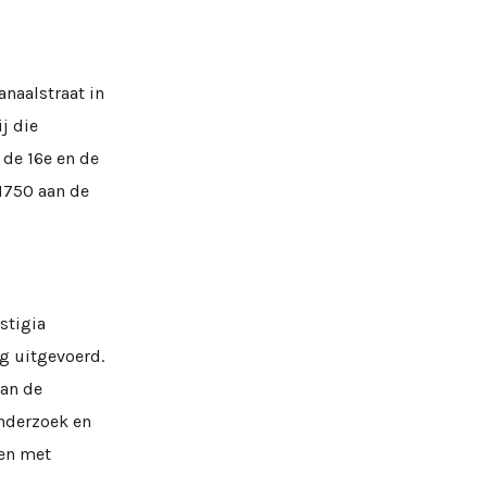
naalstraat in
j die
 de 16e en de
 1750 aan de
stigia
g uitgevoerd.
van de
nderzoek en
en met