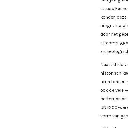
steeds kenne
konden deze b
omgeving ges
door het geb
stroomruggen
archeologisch
Naast deze v
historisch ka
heen binnen 
ook de vele v
batterijen en
UNESCO-werel
vorm van ges