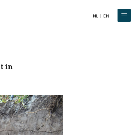
NL
EN
t in