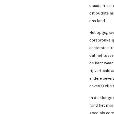
steeds meer 
dit oudste hi
ons land.
Het opgegrav
oorspronkelij
achterste str
dat het tusse
de kant waar 
rij vertical
andere oeverz
oever(s) zijn
In de kleiige
rond het mid
goed als comp