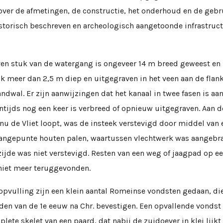
over de afmetingen, de constructie, het onderhoud en de geb
storisch beschreven en archeologisch aangetoonde infrastruct
en stuk van de watergang is ongeveer 14 m breed geweest en
k meer dan 2,5 m diep en uitgegraven in het veen aan de flan
andwal. Er zijn aanwijzingen dat het kanaal in twee fasen is aa
ntijds nog een keer is verbreed of opnieuw uitgegraven. Aan d
nu de Vliet loopt, was de insteek verstevigd door middel van
e aangepunte houten palen, waartussen vlechtwerk was aangebra
ijde was niet verstevigd. Resten van een weg of jaagpad op ee
 niet meer teruggevonden.
 opvulling zijn een klein aantal Romeinse vondsten gedaan, di
den van de 1e eeuw na Chr. bevestigen. Een opvallende vondst
lete skelet van een paard, dat nabij de zuidoever in klei lijkt 