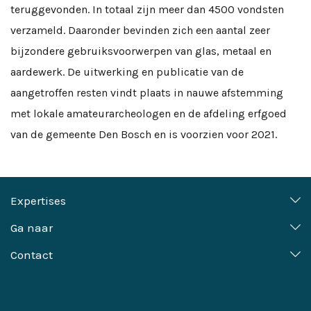
teruggevonden. In totaal zijn meer dan 4500 vondsten
verzameld. Daaronder bevinden zich een aantal zeer
bijzondere gebruiksvoorwerpen van glas, metaal en
aardewerk. De uitwerking en publicatie van de
aangetroffen resten vindt plaats in nauwe afstemming
met lokale amateurarcheologen en de afdeling erfgoed
van de gemeente Den Bosch en is voorzien voor 2021.
Expertises
Erfgoed en ruimtelijk advies
Projectmanagement
Ga naar
Erfgoedbeleid
Specialistische diensten
Over Vestigia
Referenties
Contact
Maritieme archeologie
Opsporing, onderzoek en
Werken bij Vestigia
Algemene Voorwaarden
Onderzoek en publicatie
documentatie
info@vestigia.nl
Nieuws
Privacyverklaring- AVG
+31 (0)33 277 92 00
Projecten
Samenwerkingspartners