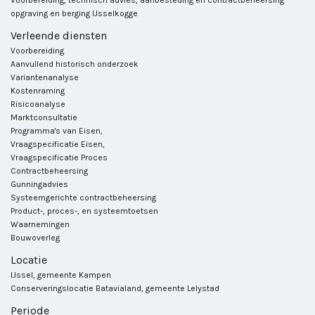
Voorbereiding, technisch advies, aanbesteding en contractbeheersing
opgraving en berging IJsselkogge
Verleende diensten
Voorbereiding
Aanvullend historisch onderzoek
Variantenanalyse
Kostenraming
Risicoanalyse
Marktconsultatie
Programma's van Eisen,
Vraagspecificatie Eisen,
Vraagspecificatie Proces
Contractbeheersing
Gunningadvies
Systeemgerichte contractbeheersing
Product-, proces-, en systeemtoetsen
Waarnemingen
Bouwoverleg
Locatie
IJssel, gemeente Kampen
Conserveringslocatie Batavialand, gemeente Lelystad
Periode